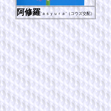
阿修羅
’ａｓｙｕｒａ’（コウズ交配）