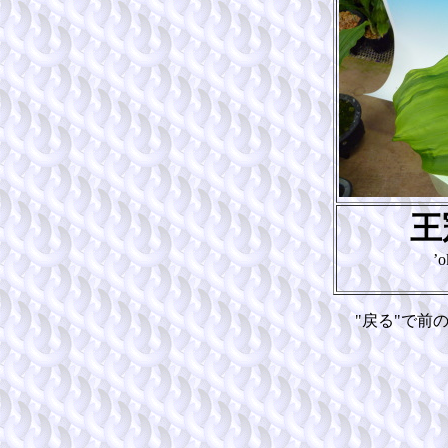
王
’o
"戻る"で前