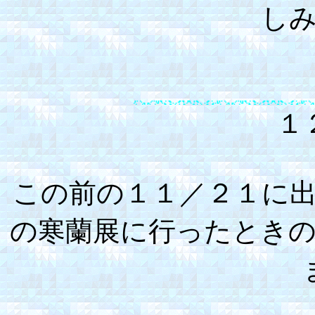
し
１
この前の１１／２１に
の寒蘭展に行ったとき