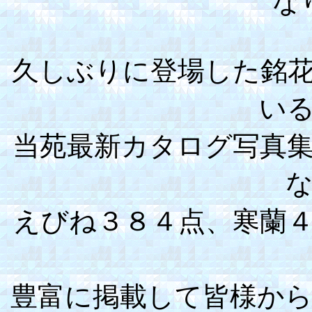
な
久しぶりに登場した銘
い
当苑最新カタログ写真
えびね３８４点、寒蘭
豊富に掲載して皆様か