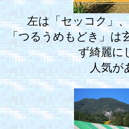
左は「セッコク」
「つるうめもどき」は
ず綺麗に
人気が