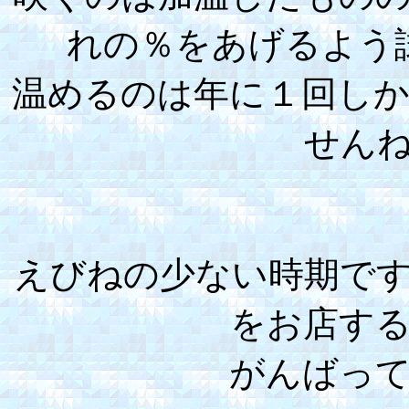
れの％をあげるよう
温めるのは年に１回し
せん
えびねの少ない時期で
をお店す
がんばっ