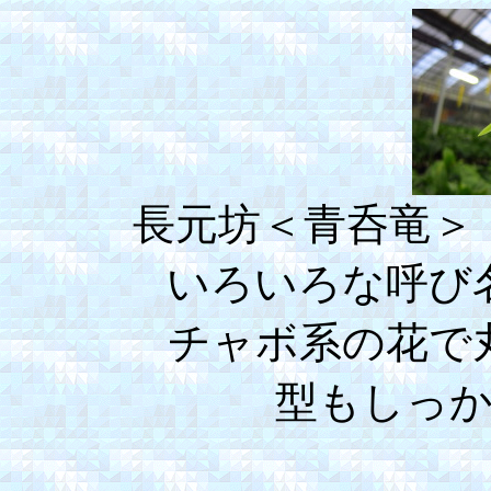
長元坊＜青呑竜＞（cyo
いろいろな呼び
チャボ系の花で
型もしっ