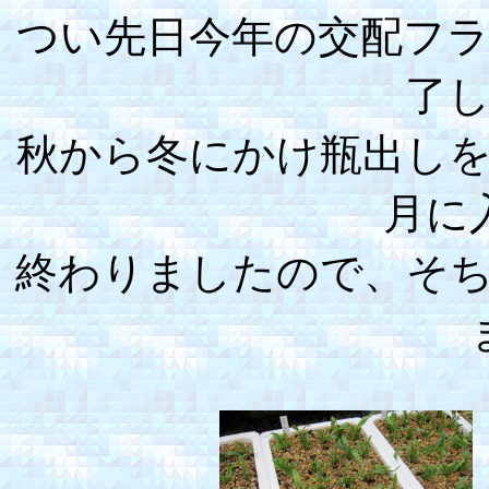
つい先日今年の交配フ
了
秋から冬にかけ瓶出し
月に
終わりましたので、そ