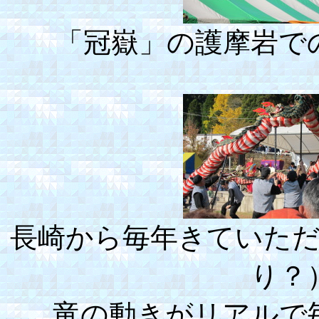
「冠嶽」の護摩岩で
長崎から毎年きていた
り？
竜の動きがリアルで