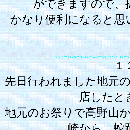
ができますので、
かなり便利になると思
１
先日行われました地元
店したと
地元のお祭りで高野山
崎から「蛇