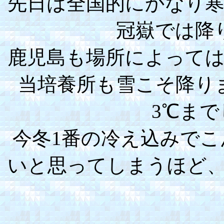
先日は全国的にかなり
冠嶽では降
鹿児島も場所によって
当培養所も雪こそ降り
3℃ま
今冬1番の冷え込みで
いと思ってしまうほど