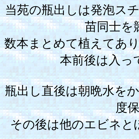
当苑の瓶出しは発泡ス
苗同士を
数本まとめて植えてあ
本前後は入っ
瓶出し直後は朝晩水を
度
その後は他のエビネと