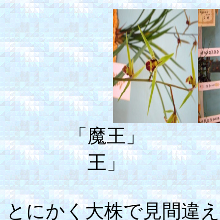
「魔王」
王」 
とにかく大株で見間違