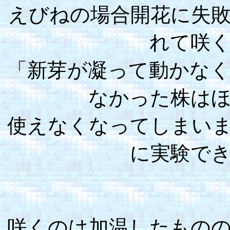
えびねの場合開花に失
れて咲
「新芽が凝って動かな
なかった株は
使えなくなってしまい
に実験で
咲くのは加温したもの