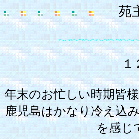
苑
１
年末のお忙しい時期皆
鹿児島はかなり冷え込
を感じ