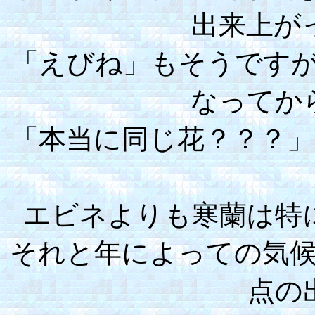
出来上が
「えびね」もそうです
なってか
「本当に同じ花？？？
エビネよりも寒蘭は特
それと年によっての気
点の